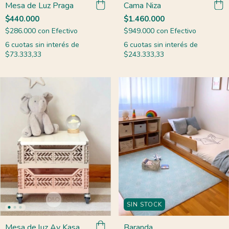
Mesa de Luz Praga
Cama Niza
$440.000
$1.460.000
$286.000
con
Efectivo
$949.000
con
Efectivo
6
cuotas sin interés de
6
cuotas sin interés de
$73.333,33
$243.333,33
SIN STOCK
Mesa de luz Ay Kasa
Baranda