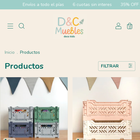
s a todo el pías
6 cuotas sin interes
35% OFF efectivo y 20% O
0
Inicio
.
Productos
Productos
FILTRAR