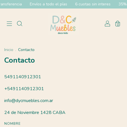
ansferencia
Envíos a todo el pías
6 cuotas sin interes
35% O
0
Inicio
.
Contacto
Contacto
5491140912301
+5491140912301
info@dycmuebles.com.ar
24 de Noviembre 1428 CABA
NOMBRE