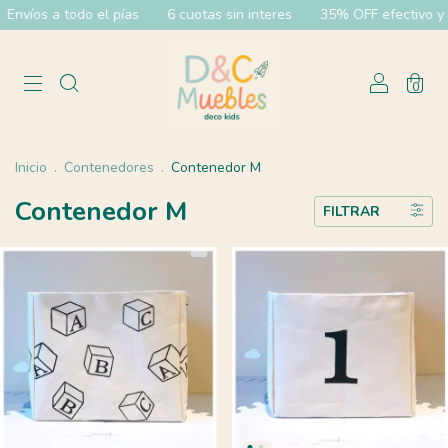
el pías
6 cuotas sin interes
35% OFF efectivo y 20% OFF transf
0
Inicio
.
Contenedores
.
Contenedor M
Contenedor M
FILTRAR