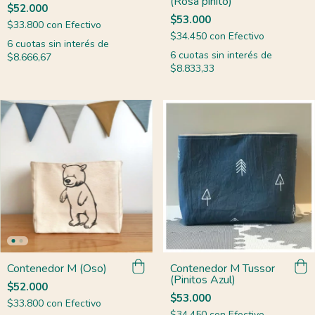
(Rosa pinito)
$52.000
$53.000
$33.800
con
Efectivo
$34.450
con
Efectivo
6
cuotas sin interés de
6
cuotas sin interés de
$8.666,67
$8.833,33
Contenedor M (Oso)
Contenedor M Tussor
(Pinitos Azul)
$52.000
$53.000
$33.800
con
Efectivo
$34.450
con
Efectivo