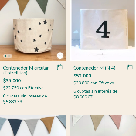
Contenedor M circular
Contenedor M (N 4)
(Estrellitas)
$52.000
$35.000
$33.800
con
Efectivo
$22.750
con
Efectivo
6
cuotas sin interés de
6
cuotas sin interés de
$8.666,67
$5.833,33