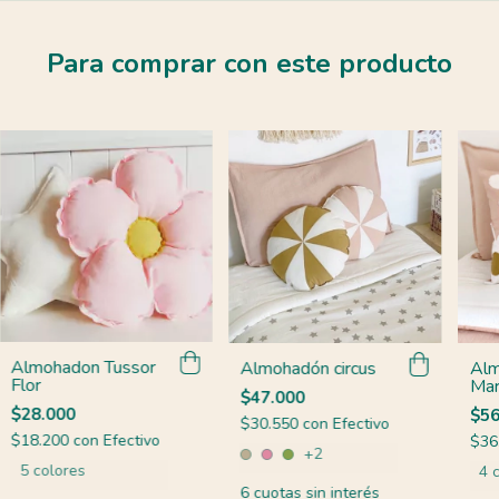
Para comprar con este producto
Almohadon Tussor
Almohadón circus
Alm
Flor
Mar
$47.000
$28.000
$56
$30.550
con
Efectivo
$18.200
con
Efectivo
$36
+2
5 colores
4 
6
cuotas sin interés