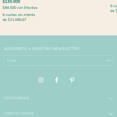
$130.000
6
cu
$84.500
con
Efectivo
de
6
cuotas sin interés
de
$21.666,67
SUSCRIBITE A NUESTRO NEWSLETTER
CATEGORÍAS
CONTACTÁNOS