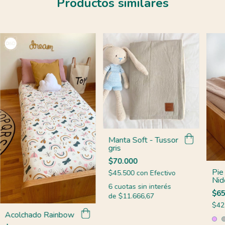
Productos similares
Manta Soft - Tussor
gris
$70.000
Pie
$45.500
con
Efectivo
Nid
6
cuotas sin interés
$65
de
$11.666,67
$42
Acolchado Rainbow