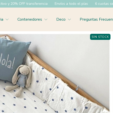
ncia
Envíos a todo el pías
6 cuotas sin interes
35% OFF efec
ria
Contenedores
Deco
Preguntas Frecuen
SIN STOCK