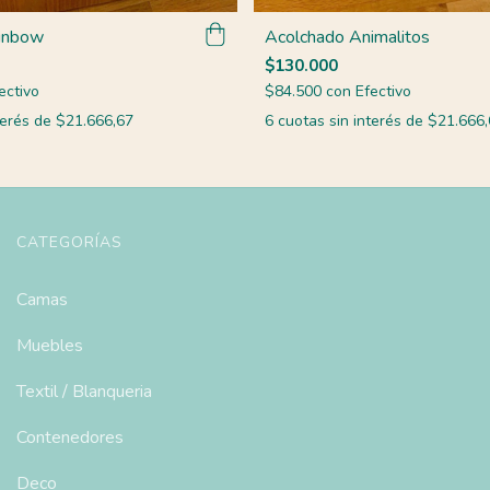
inbow
Acolchado Animalitos
$130.000
ectivo
$84.500
con
Efectivo
terés de
$21.666,67
6
cuotas sin interés de
$21.666,
CATEGORÍAS
Camas
Muebles
Textil / Blanqueria
Contenedores
Deco