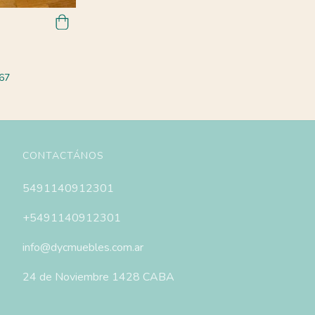
67
CONTACTÁNOS
5491140912301
+5491140912301
info@dycmuebles.com.ar
24 de Noviembre 1428 CABA