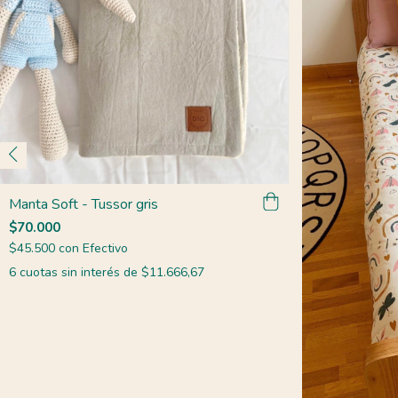
Manta Soft - Tussor gris
$70.000
$45.500
con
Efectivo
6
cuotas sin interés de
$11.666,67