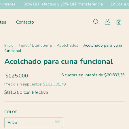
tivo y 20% OFF transferencia
Envíos a todo el pías
6 cuotas s
tes
Contacto
0
Inicio
.
Textil / Blanqueria
.
Acolchados
.
Acolchado para cuna
funcional
Acolchado para cuna funcional
$125.000
6
cuotas sin interés de
$20.833,33
Precio sin impuestos
$103.305,79
$81.250
con
Efectivo
COLOR