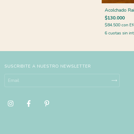
Acolchado Ra
$130.000
$84.500
con
Ef
6
cuotas sin in
SUSCRIBITE A NUESTRO NEWSLETTER