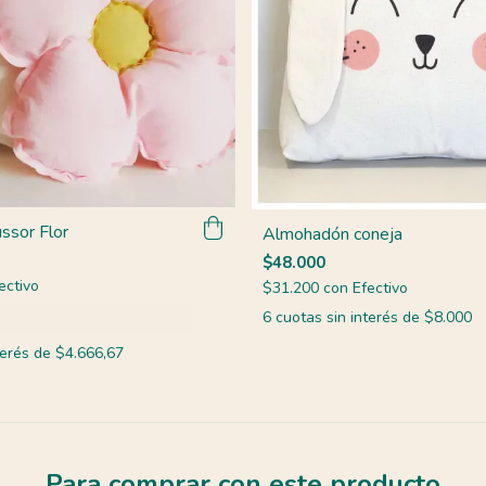
ssor Flor
Almohadón coneja
$48.000
ectivo
$31.200
con
Efectivo
6
cuotas sin interés de
$8.000
terés de
$4.666,67
Para comprar con este producto