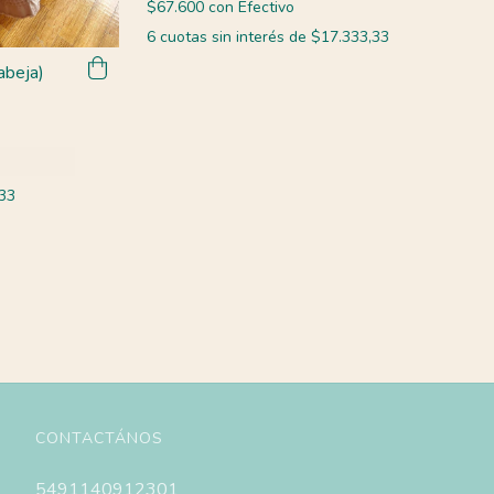
$67.600
con
Efectivo
6
cuotas sin interés de
$17.333,33
abeja)
33
CONTACTÁNOS
5491140912301