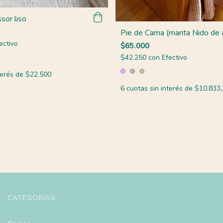
sor liso
Pie de Cama (manta Nido de 
ectivo
$65.000
$42.250
con
Efectivo
terés de
$22.500
6
cuotas sin interés de
$10.833,
CATEGORÍAS