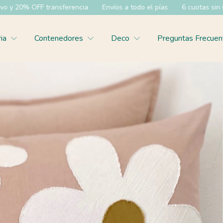
Envíos a todo el pías
6 cuotas sin interes
35% OFF efectiv
ria
Contenedores
Deco
Preguntas Frecuen