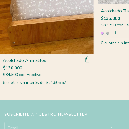
Acolchado Tus
$135.000
$87.750
con
Ef
+1
6
cuotas sin in
Acolchado Animalitos
$130.000
$84.500
con
Efectivo
6
cuotas sin interés de
$21.666,67
SUSCRIBITE A NUESTRO NEWSLETTER