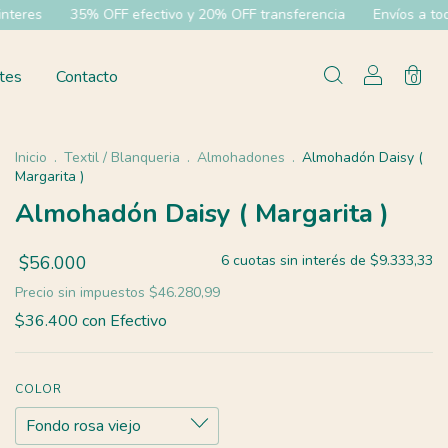
o y 20% OFF transferencia
Envíos a todo el pías
6 cuotas sin i
tes
Contacto
0
Inicio
.
Textil / Blanqueria
.
Almohadones
.
Almohadón Daisy (
Margarita )
Almohadón Daisy ( Margarita )
$56.000
6
cuotas sin interés de
$9.333,33
Precio sin impuestos
$46.280,99
$36.400
con
Efectivo
COLOR