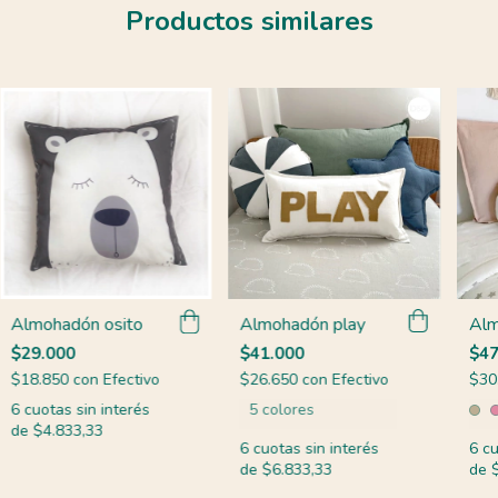
Productos similares
Almohadón osito
Almohadón play
Alm
$29.000
$41.000
$47
$18.850
con
Efectivo
$26.650
con
Efectivo
$30
6
cuotas sin interés
5 colores
de
$4.833,33
6
cuotas sin interés
6
cu
de
$6.833,33
de