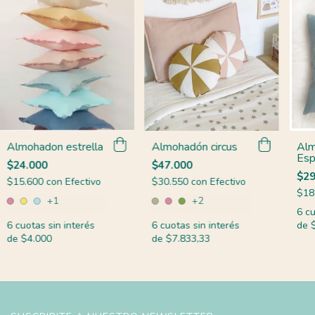
Almohadón circus
Al
Almohadon estrella
Esp
$47.000
$24.000
$29
$30.550
con
Efectivo
$15.600
con
Efectivo
$18
+2
+1
6
cu
6
cuotas sin interés
de
6
cuotas sin interés
de
$7.833,33
de
$4.000