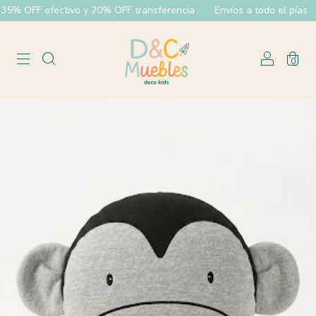
% OFF efectivo y 20% OFF transferencia
Envíos a todo el pías
0