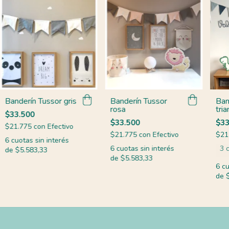
Banderín Tussor gris
Banderín Tussor
Ban
rosa
tri
$33.500
$33.500
$33
$21.775
con
Efectivo
$21.775
con
Efectivo
$21
6
cuotas sin interés
6
cuotas sin interés
3 
de
$5.583,33
de
$5.583,33
6
cu
de