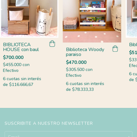
BIBLIOTECA
Bib
Biblioteca Woody
HOUSE con baul
$51
paraiso
$700.000
$33
$470.000
$455.000
con
Efec
$305.500
con
Efectivo
6
cu
Efectivo
6
cuotas sin interés
de
6
cuotas sin interés
de
$116.666,67
de
$78.333,33
SUSCRIBITE A NUESTRO NEWSLETTER