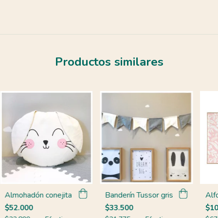
Productos similares
Almohadón conejita
Banderín Tussor gris
Alf
$52.000
$33.500
$10