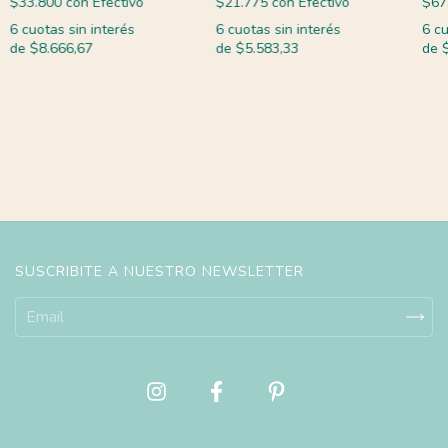
$33.800
con
Efectivo
$21.775
con
Efectivo
$67
6
cuotas sin interés
6
cuotas sin interés
6
cu
de
$8.666,67
de
$5.583,33
de
SUSCRIBITE A NUESTRO NEWSLETTER