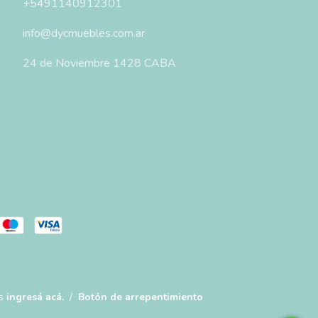
+5491140912301
info@dycmuebles.com.ar
24 de Noviembre 1428 CABA
s
ingresá acá.
/
Botón de arrepentimiento