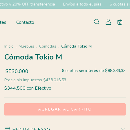
cia
Envíos a todo el pías
6 cuotas sin interes
35% OFF efec
tes
Contacto
0
Inicio
.
Muebles
.
Comodas
.
Cómoda Tokio M
Cómoda Tokio M
$530.000
6
cuotas sin interés de
$88.333,33
Precio sin impuestos
$438.016,53
$344.500
con
Efectivo
MEDIOS DE PAGO