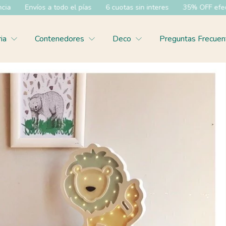
as
6 cuotas sin interes
35% OFF efectivo y 20% OFF transferen
ria
Contenedores
Deco
Preguntas Frecuen