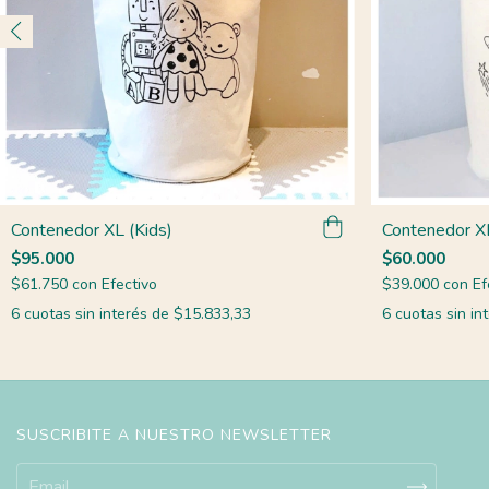
Contenedor XL (Kids)
Contenedor XL
$95.000
$60.000
$61.750
con
Efectivo
$39.000
con
Ef
6
cuotas sin interés de
$15.833,33
6
cuotas sin in
SUSCRIBITE A NUESTRO NEWSLETTER