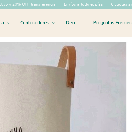
ransferencia
Envíos a todo el pías
6 cuotas sin interes
35% 
ria
Contenedores
Deco
Preguntas Frecuen