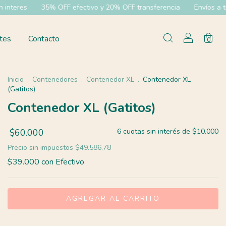
OFF efectivo y 20% OFF transferencia
Envíos a todo el pías
6 
tes
Contacto
0
Inicio
.
Contenedores
.
Contenedor XL
.
Contenedor XL
(Gatitos)
Contenedor XL (Gatitos)
$60.000
6
cuotas sin interés de
$10.000
Precio sin impuestos
$49.586,78
$39.000
con
Efectivo