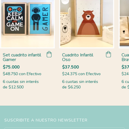
Set cuadrito infantil
Cuadrito Infantil
Cuad
Gamer
Oso
Bra
$75.000
$37.500
$37
$48.750
con
Efectivo
$24.375
con
Efectivo
$24
6
cuotas sin interés
6
cuotas sin interés
6
cu
de
$12.500
de
$6.250
de
SUSCRIBITE A NUESTRO NEWSLETTER