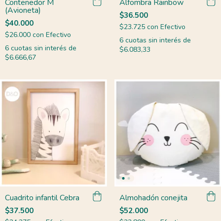
Contenedor M
Alfombra Rainbow
(Avioneta)
$36.500
$40.000
$23.725
con
Efectivo
$26.000
con
Efectivo
6
cuotas sin interés de
6
cuotas sin interés de
$6.083,33
$6.666,67
Cuadrito infantil Cebra
Almohadón conejita
$37.500
$52.000