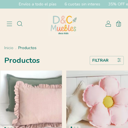
Envíos a todo el pías
6 cuotas sin interes
35% OFF efecti
0
Inicio
.
Productos
Productos
FILTRAR