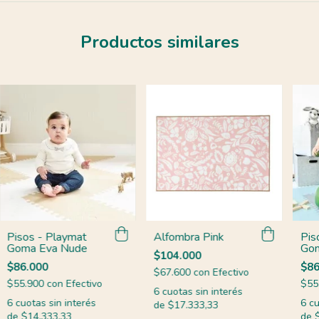
Productos similares
Pisos - Playmat
Alfombra Pink
Pis
Goma Eva Nude
Gom
$104.000
$86.000
$86
$67.600
con
Efectivo
$55.900
con
Efectivo
$55
6
cuotas sin interés
6
cuotas sin interés
6
cu
de
$17.333,33
de
$14.333,33
de