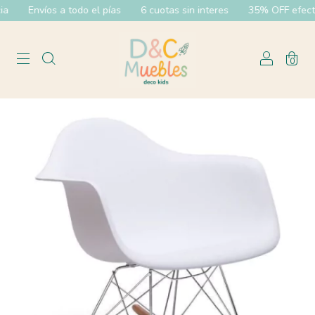
a
Envíos a todo el pías
6 cuotas sin interes
35% OFF efectiv
0