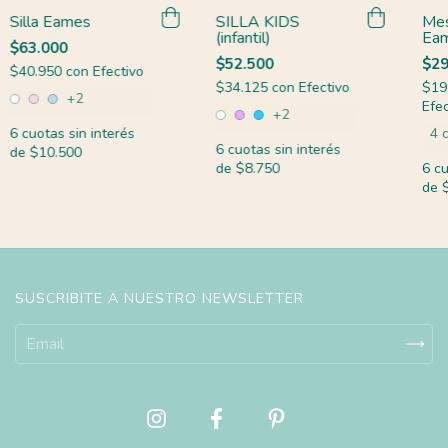
Silla Eames
SILLA KIDS
Mes
(infantil)
Eam
$63.000
$52.500
$29
$40.950
con
Efectivo
$34.125
con
Efectivo
$19
+2
Efec
+2
6
cuotas sin interés
4 
6
cuotas sin interés
de
$10.500
de
$8.750
6
cu
de
SUSCRIBITE A NUESTRO NEWSLETTER