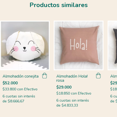
Productos similares
Almohadón Hola!
Almohadón conejita
Alm
rosa
$52.000
$29
$29.000
$33.800
con
Efectivo
$18
$18.850
con
Efectivo
6
cuotas sin interés
6
cu
6
cuotas sin interés
de
$8.666,67
de
de
$4.833,33