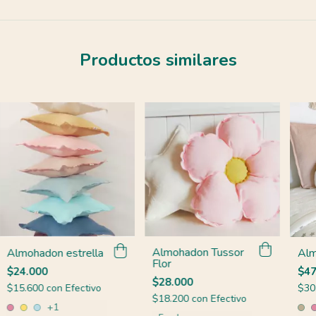
Productos similares
Almohadon Tussor
Alm
Almohadon estrella
Flor
$47
$24.000
$28.000
$30
$15.600
con
Efectivo
$18.200
con
Efectivo
+1