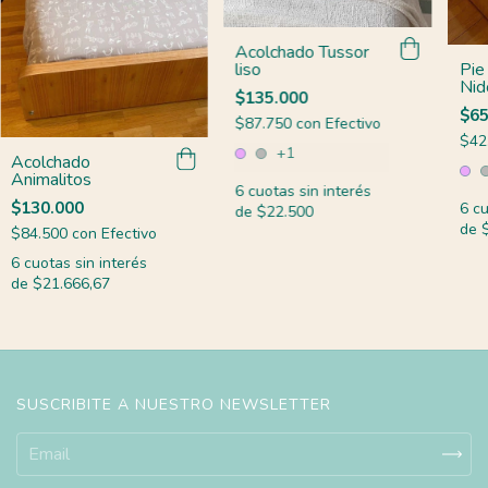
Acolchado Tussor
Pie
liso
Nid
$135.000
$65
$87.750
con
Efectivo
$42
+1
Acolchado
Animalitos
6
cuotas sin interés
$130.000
6
cu
de
$22.500
de
$84.500
con
Efectivo
6
cuotas sin interés
de
$21.666,67
SUSCRIBITE A NUESTRO NEWSLETTER