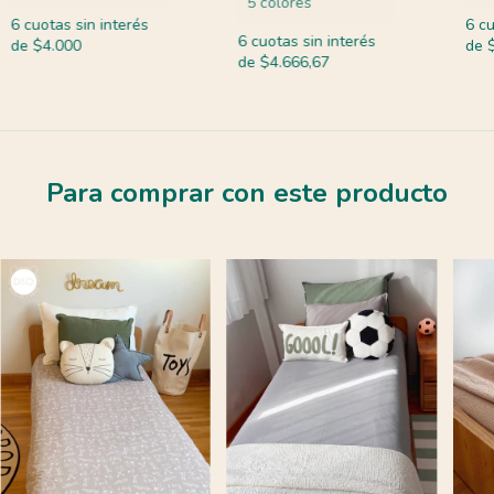
5 colores
6
cu
6
cuotas sin interés
6
cuotas sin interés
de
de
$4.000
de
$4.666,67
Para comprar con este producto