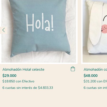
Almohadón Hola! celeste
Almohadón co
$29.000
$48.000
$18.850
con
Efectivo
$31.200
con
Ef
6
cuotas sin interés de
$4.833,33
6
cuotas sin in