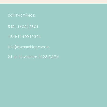
CONTACTÁNOS
5491140912301
+5491140912301
info@dycmuebles.com.ar
24 de Noviembre 1428 CABA