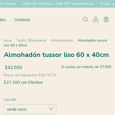
OFF efectivo y 20% OFF transferencia
Envíos a todo el pías
6 
tes
Contacto
0
Inicio
.
Textil / Blanqueria
.
Almohadones
.
Almohadón tussor
liso 60 x 40cm
Almohadón tussor liso 60 x 40cm
$42.000
6
cuotas sin interés de
$7.000
Precio sin impuestos
$34.710,74
$27.300
con
Efectivo
COLOR