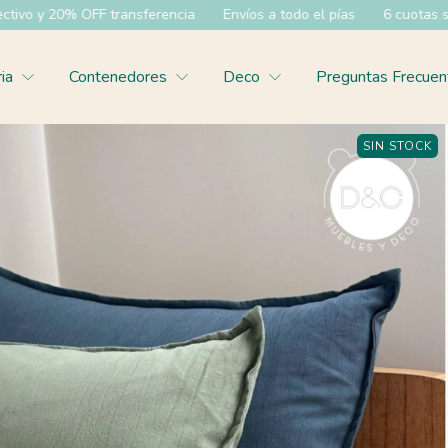
ransferencia
Envíos a todo el pías
6 cuotas sin interes
35% 
ria
Contenedores
Deco
Preguntas Frecuen
SIN STOCK