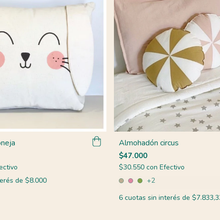
neja
Almohadón circus
$47.000
ectivo
$30.550
con
Efectivo
terés de
$8.000
+2
6
cuotas sin interés de
$7.833,3