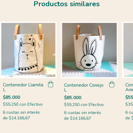
Productos similares
Con
Contenedor Llamita
Contenedor Conejo
Ani
L
L
(Ma
$55
$85.000
$85.000
$35
$55.250
con
Efectivo
$55.250
con
Efectivo
6
cu
6
cuotas sin interés
6
cuotas sin interés
de
de
$14.166,67
de
$14.166,67