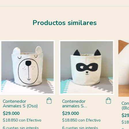
Productos similares
Contenedor
Contenedor
Con
Animales S (Oso)
animales S
(Bl
(mapache)
$29.000
$29.000
$29
$18.850
con
Efectivo
$18.850
con
Efectivo
$18
6
cuotas sin interés
6
cuotas sin interés