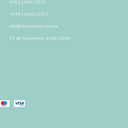
5491140912301
+5491140912301
info@dycmuebles.com.ar
24 de Noviembre 1428 CABA