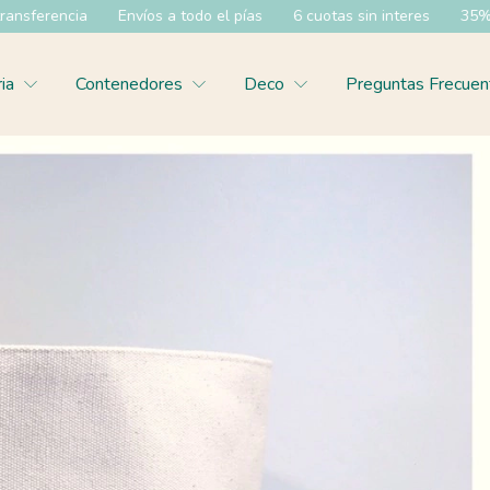
ia
Envíos a todo el pías
6 cuotas sin interes
35% OFF efecti
ria
Contenedores
Deco
Preguntas Frecuen