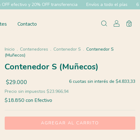
vo y 20% OFF transferencia
Envíos a todo el pías
6 cuotas sin 
tes
Contacto
0
Inicio
.
Contenedores
.
Contenedor S
.
Contenedor S
(Muñecos)
Contenedor S (Muñecos)
$29.000
6
cuotas sin interés de
$4.833,33
Precio sin impuestos
$23.966,94
$18.850
con
Efectivo