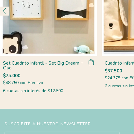
Set Cuadrito Infantil - Set Big Dream +
Cuadrito Infan
Oso
$37.500
$75.000
$24.375
con
Ef
$48.750
con
Efectivo
6
cuotas sin in
6
cuotas sin interés de
$12.500
SUSCRIBITE A NUESTRO NEWSLETTER