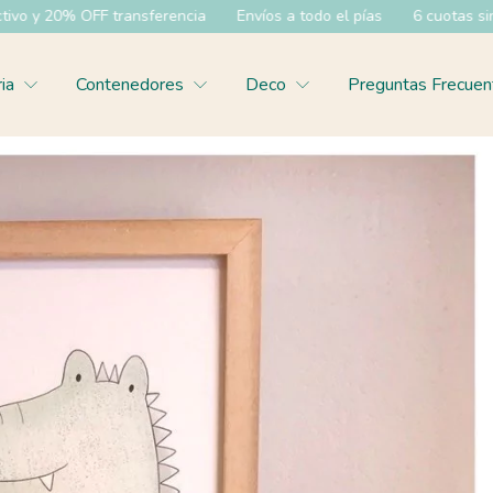
transferencia
Envíos a todo el pías
6 cuotas sin interes
35%
ria
Contenedores
Deco
Preguntas Frecuen