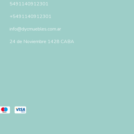
5491140912301
+5491140912301
info@dycmuebles.com.ar
24 de Noviembre 1428 CABA