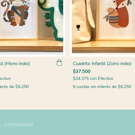
til (Mono indio)
Cuadrito Infantil (Zorro indio)
$37.500
ectivo
$24.375
con
Efectivo
terés de
$6.250
6
cuotas sin interés de
$6.250
CATEGORÍAS