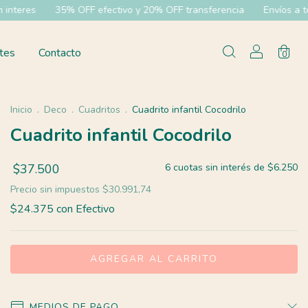
 OFF efectivo y 20% OFF transferencia
Envíos a todo el pías
6
tes
Contacto
0
Inicio
.
Deco
.
Cuadritos
.
Cuadrito infantil Cocodrilo
Cuadrito infantil Cocodrilo
$37.500
6
cuotas sin interés de
$6.250
Precio sin impuestos
$30.991,74
$24.375
con
Efectivo
MEDIOS DE PAGO