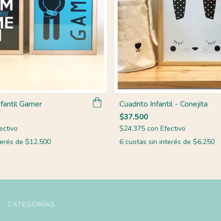
nfantil Gamer
Cuadrito Infantil - Conejita
$37.500
ectivo
$24.375
con
Efectivo
terés de
$12.500
6
cuotas sin interés de
$6.250
CATEGORÍAS