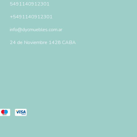
5491140912301
+5491140912301
info@dycmuebles.com.ar
24 de Noviembre 1428 CABA