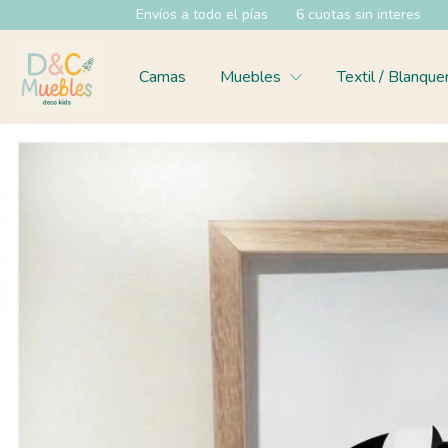
Envíos a todo el pías
6 cuotas sin interes
35% OFF e
Camas
Muebles
Textil / Blanque