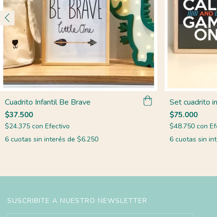
Cuadrito Infantil Be Brave
Set cuadrito i
$37.500
$75.000
$24.375
con
Efectivo
$48.750
con
Ef
6
cuotas sin interés de
$6.250
6
cuotas sin in
SUSCRIBITE A NUESTRO NEWSLETTER