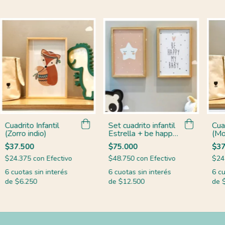
Cuadrito Infantil
Set cuadrito infantil
Cuad
(Zorro indio)
Estrella + be happy
(Mo
Pink
$37.500
$75.000
$37
$24.375
con
Efectivo
$48.750
con
Efectivo
$24
6
cuotas sin interés
6
cuotas sin interés
6
cu
de
$6.250
de
$12.500
de