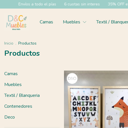
a todo el pías
6 cuotas sin interes
35% OFF efectivo y 20% OFF
Camas
Muebles
Textil / Blanque
Inicio
.
Productos
Productos
Camas
Muebles
Textil / Blanqueria
Contenedores
Deco