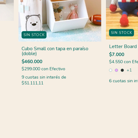
SIN STOCK
SIN STOCK
Letter Board 
Cubo Small con tapa en paraíso
(doble)
$7.000
$460.000
$4.550
con
Efe
$299.000
con
Efectivo
+1
9
cuotas sin interés de
6
cuotas sin i
$51.111,11