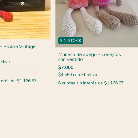
SIN STOCK
- Pizarra Vintage
Muñeco de apego - Conejitas
con vestido
ctivo
$7.000
$4.550
con
Efectivo
nterés de
$1.166,67
6
cuotas sin interés de
$1.166,67