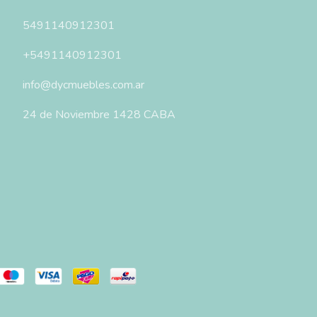
5491140912301
+5491140912301
info@dycmuebles.com.ar
24 de Noviembre 1428 CABA