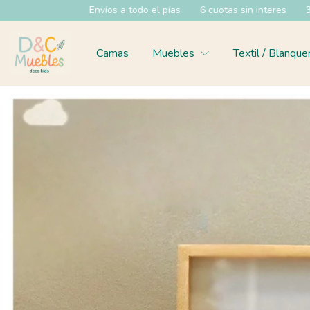
Envíos a todo el pías
6 cuotas sin interes
35% OFF efect
Camas
Muebles
Textil / Blanque