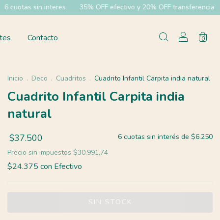
 interes
35% OFF efectivo y 20% OFF transferencia
Envíos a to
tes
Contacto
0
Inicio
.
Deco
.
Cuadritos
.
Cuadrito Infantil Carpita india natural
Cuadrito Infantil Carpita india
natural
$37.500
6
cuotas sin interés de
$6.250
Precio sin impuestos
$30.991,74
$24.375
con
Efectivo