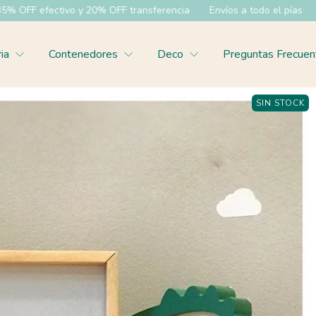
ivo y 20% OFF transferencia
Envíos a todo el pías
6 cuotas sin
ria
Contenedores
Deco
Preguntas Frecuen
SIN STOCK