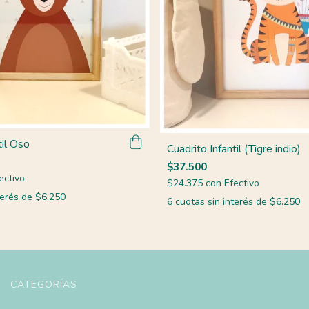
til Oso
Cuadrito Infantil (Tigre indio)
$37.500
ectivo
$24.375
con
Efectivo
terés de
$6.250
6
cuotas sin interés de
$6.250
CATEGORÍAS