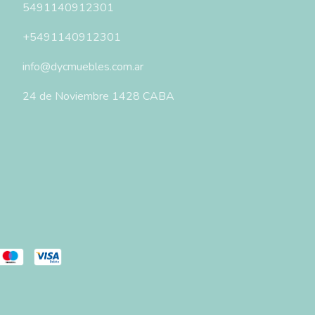
5491140912301
+5491140912301
info@dycmuebles.com.ar
24 de Noviembre 1428 CABA