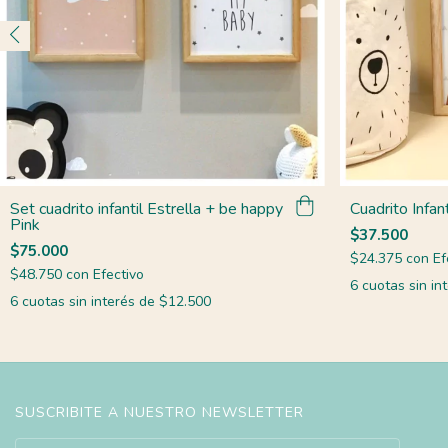
Set cuadrito infantil Estrella + be happy
Cuadrito Infan
Pink
$37.500
$75.000
$24.375
con
Ef
$48.750
con
Efectivo
6
cuotas sin in
6
cuotas sin interés de
$12.500
SUSCRIBITE A NUESTRO NEWSLETTER