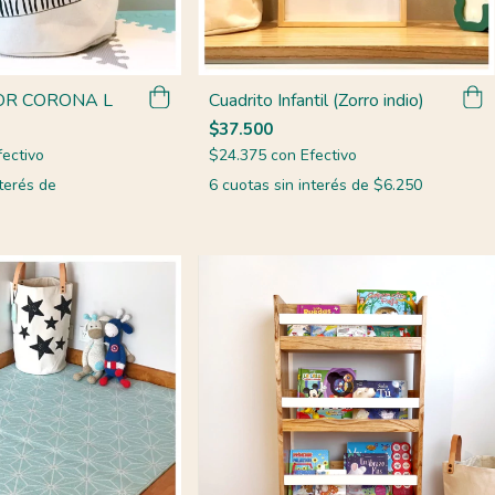
R CORONA L
Cuadrito Infantil (Zorro indio)
$37.500
fectivo
$24.375
con
Efectivo
terés de
6
cuotas sin interés de
$6.250