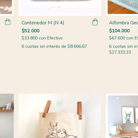
Contenedor M (N 4)
Alfombra Ge
$52.000
$104.000
$33.800
con
Efectivo
$67.600
con
E
6
cuotas sin interés de
$8.666,67
6
cuotas sin in
$17.333,33