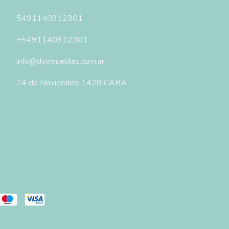
5491140912301
+5491140912301
info@dycmuebles.com.ar
24 de Noviembre 1428 CABA