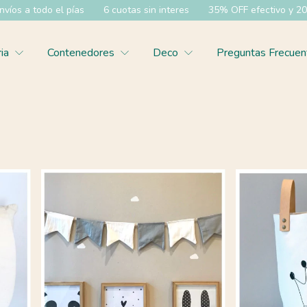
pías
6 cuotas sin interes
35% OFF efectivo y 20% OFF transfer
ria
Contenedores
Deco
Preguntas Frecuen