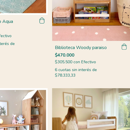
o Aqua
fectivo
terés de
Biblioteca Woody paraiso
$470.000
$305.500
con
Efectivo
6
cuotas sin interés de
$78.333,33