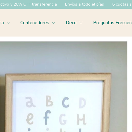
transferencia
Envíos a todo el pías
6 cuotas sin interes
35%
ria
Contenedores
Deco
Preguntas Frecuen