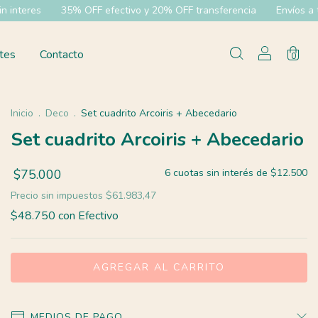
 OFF efectivo y 20% OFF transferencia
Envíos a todo el pías
tes
Contacto
0
Inicio
.
Deco
.
Set cuadrito Arcoiris + Abecedario
Set cuadrito Arcoiris + Abecedario
$75.000
6
cuotas sin interés de
$12.500
Precio sin impuestos
$61.983,47
$48.750
con
Efectivo
MEDIOS DE PAGO