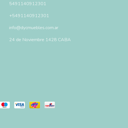
5491140912301
+5491140912301
info@dycmuebles.com.ar
24 de Noviembre 1428 CABA