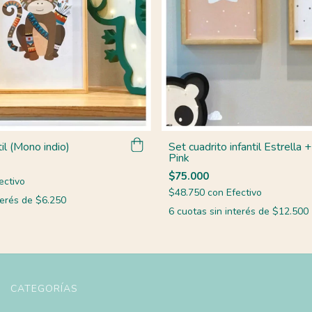
til (Mono indio)
Set cuadrito infantil Estrella 
Pink
$75.000
ectivo
$48.750
con
Efectivo
terés de
$6.250
6
cuotas sin interés de
$12.500
CATEGORÍAS