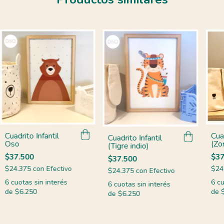
Cuadrito Infantil
Cuad
Cuadrito Infantil
Oso
(Zor
(Tigre indio)
$37.500
$37
$37.500
$24.375
con
Efectivo
$24
$24.375
con
Efectivo
6
cuotas sin interés
6
cu
6
cuotas sin interés
de
$6.250
de
de
$6.250