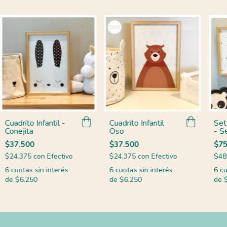
Cuadrito Infantil -
Cuadrito Infantil
Set 
Conejita
Oso
- S
Os
$37.500
$37.500
$75
$24.375
con
Efectivo
$24.375
con
Efectivo
$48
6
cuotas sin interés
6
cuotas sin interés
6
cu
de
$6.250
de
$6.250
de