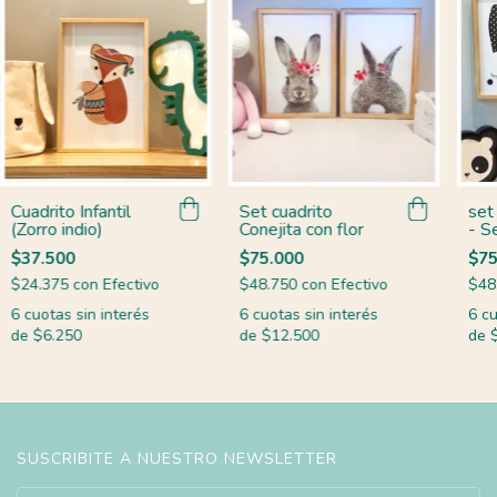
Cuadrito Infantil
Set cuadrito
set 
(Zorro indio)
Conejita con flor
- S
Con
$37.500
$75.000
$75
$24.375
con
Efectivo
$48.750
con
Efectivo
$48
6
cuotas sin interés
6
cuotas sin interés
6
cu
de
$6.250
de
$12.500
de
SUSCRIBITE A NUESTRO NEWSLETTER