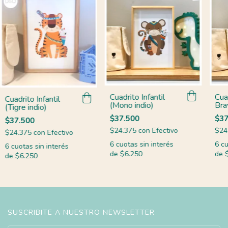
Cuadrito Infantil
Cuad
Cuadrito Infantil
(Mono indio)
Bra
(Tigre indio)
$37.500
$37
$37.500
$24.375
con
Efectivo
$24
$24.375
con
Efectivo
6
cuotas sin interés
6
cu
6
cuotas sin interés
de
$6.250
de
de
$6.250
SUSCRIBITE A NUESTRO NEWSLETTER