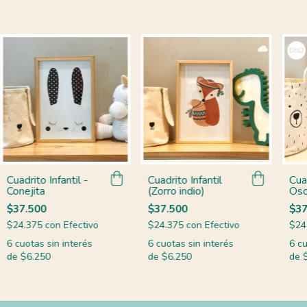
Cuadrito Infantil -
Cuadrito Infantil
Cuad
Conejita
(Zorro indio)
Os
$37.500
$37.500
$37
$24.375
con
Efectivo
$24.375
con
Efectivo
$24
6
cuotas sin interés
6
cuotas sin interés
6
cu
de
$6.250
de
$6.250
de