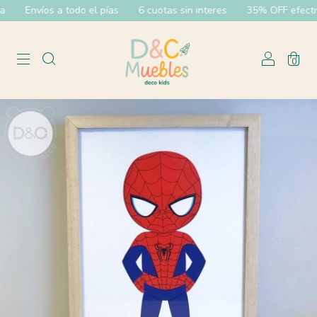
Envíos a todo el pías
6 cuotas sin interes
35% OFF efectivo 
0