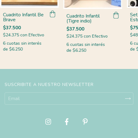
Cuadrito Infantil Be
Set 
Cuadrito Infantil
Brave
Est
(Tigre indio)
Pin
$37.500
$75
$37.500
$24.375
con
Efectivo
$48
$24.375
con
Efectivo
6
cuotas sin interés
6
cu
6
cuotas sin interés
de
$6.250
de
de
$6.250
SUSCRIBITE A NUESTRO NEWSLETTER