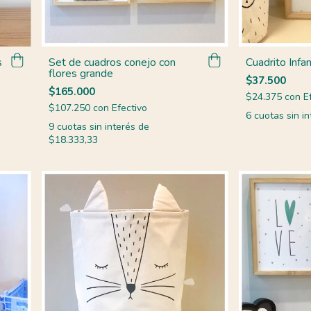
s
Set de cuadros conejo con
Cuadrito Infan
flores grande
$37.500
$165.000
$24.375
con
E
$107.250
con
Efectivo
6
cuotas sin i
9
cuotas sin interés de
$18.333,33