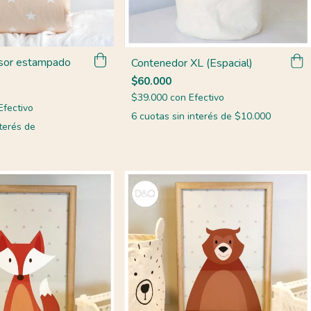
sor estampado
Contenedor XL (Espacial)
$60.000
$39.000
con
Efectivo
Efectivo
6
cuotas sin interés de
$10.000
terés de