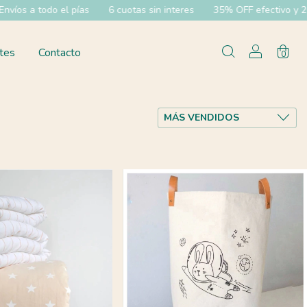
6 cuotas sin interes
35% OFF efectivo y 20% OFF transferenci
tes
Contacto
0