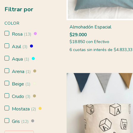
Filtrar por
COLOR
Almohadón Espacial
Rosa
(13)
$29.000
$18.850
con
Efectivo
Azul
(3)
6
cuotas sin interés de
$4.833,33
Aqua
(1)
Arena
(1)
Beige
(1)
Crudo
(3)
Mostaza
(2)
Gris
(12)