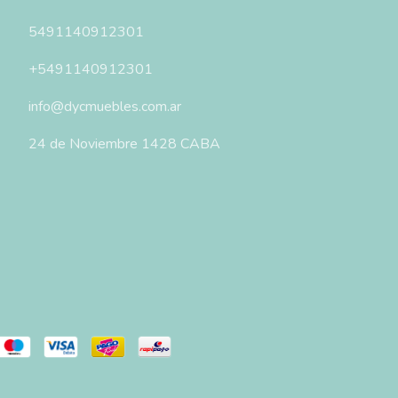
5491140912301
+5491140912301
info@dycmuebles.com.ar
24 de Noviembre 1428 CABA