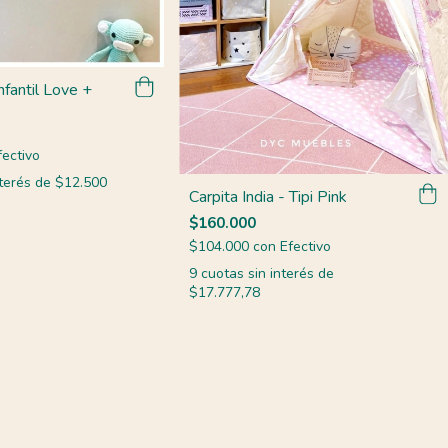
nfantil Love +
fectivo
nterés de
$12.500
Carpita India - Tipi Pink
$160.000
$104.000
con
Efectivo
9
cuotas sin interés de
$17.777,78